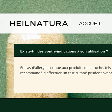
asser au contenu principal
Passer à la navigation principale
ACCUEIL
Existe-t-il des contre-indications à son utilisation ?
En cas d'allergie connue aux produits de la ruche, tels 
recommandé d'effectuer un test cutané prudent avant 