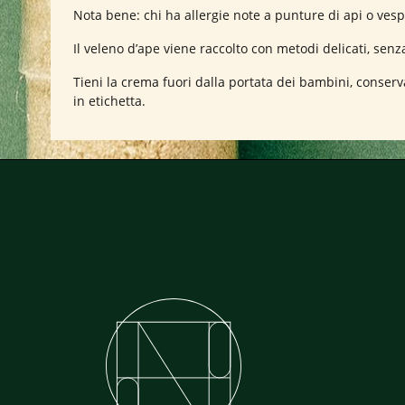
Nota bene: chi ha allergie note a punture di api o vespe
Il veleno d’ape viene raccolto con metodi delicati, sen
Tieni la crema fuori dalla portata dei bambini, conserva
in etichetta.