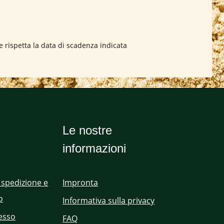
e rispetta la data di scadenza indicata
Le nostre
informazioni
 spedizione e
Impronta
o
Informativa sulla privacy
cesso
FAQ