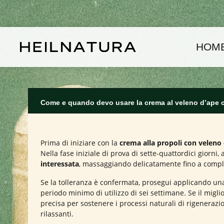
assa al contenuto principale
Passa alla navigazione principale
HOM
Come e quando devo usare la crema al veleno d’ape c
Prima di iniziare con la
crema alla propoli con veleno
Nella fase iniziale di prova di sette-quattordici giorni, 
interessata
, massaggiando delicatamente fino a complet
Se la tolleranza è confermata, prosegui applicando una p
periodo minimo di utilizzo di sei settimane. Se il migl
precisa per sostenere i processi naturali di rigenerazi
rilassanti.