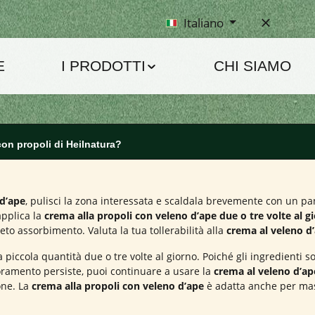
Italiano
E
I PRODOTTI
CHI SIAMO
on propoli di Heilnatura?
 d’ape
, pulisci la zona interessata e scaldala brevemente con un pa
applica la
crema alla propoli con veleno d’ape
due o tre volte al g
o assorbimento. Valuta la tua tollerabilità alla
crema al veleno d
iccola quantità due o tre volte al giorno. Poiché gli ingredienti so
ioramento persiste, puoi continuare a usare la
crema al veleno d’ap
one. La
crema alla propoli con veleno d’ape
è adatta anche per mass