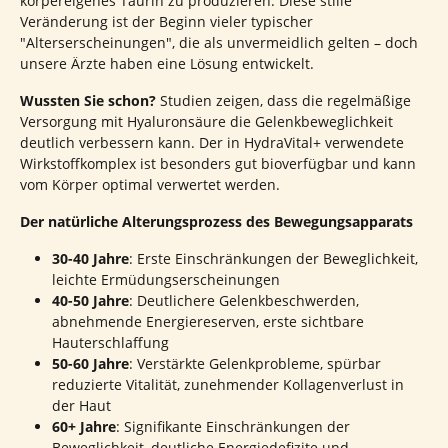
körpereigenes Taurin zu produzieren. Diese stille
Veränderung ist der Beginn vieler typischer
"Alterserscheinungen", die als unvermeidlich gelten – doch
unsere Ärzte haben eine Lösung entwickelt.
Wussten Sie schon?
Studien zeigen, dass die regelmäßige
Versorgung mit Hyaluronsäure die Gelenkbeweglichkeit
deutlich verbessern kann. Der in HydraVital+ verwendete
Wirkstoffkomplex ist besonders gut bioverfügbar und kann
vom Körper optimal verwertet werden.
Der natürliche Alterungsprozess des Bewegungsapparats
30-40 Jahre
: Erste Einschränkungen der Beweglichkeit,
leichte Ermüdungserscheinungen
40-50 Jahre
: Deutlichere Gelenkbeschwerden,
abnehmende Energiereserven, erste sichtbare
Hauterschlaffung
50-60 Jahre
: Verstärkte Gelenkprobleme, spürbar
reduzierte Vitalität, zunehmender Kollagenverlust in
der Haut
60+ Jahre
: Signifikante Einschränkungen der
Beweglichkeit, deutliche Energiedefizite und