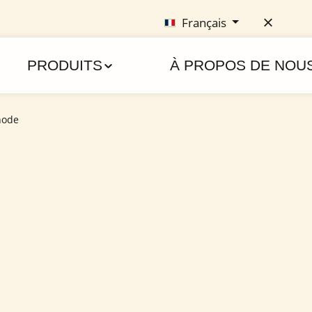
Français
PRODUITS
À PROPOS DE NOU
t mit dem Gutscheincode "Treuebonus"