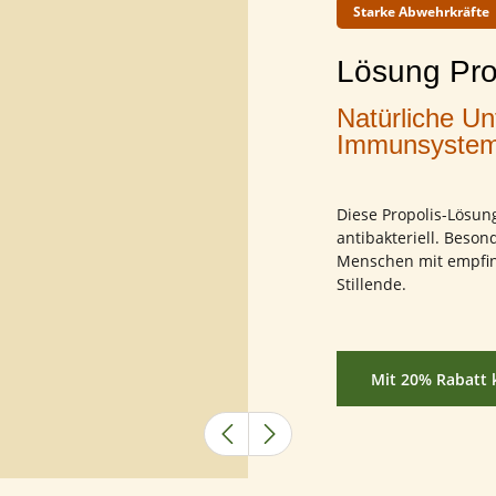
nd
Previous
Next