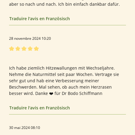
aber so nach und nach. Ich bin einfach dankbar dafür.
Traduire l'avis en Französisch
28 novembre 2024 10:20
Évaluation avec une note de 5 sur 5 étoiles
Women Only
Ich habe ziemlich Hitzewallungen mit Wechseljahre.
Nehme die Naturmittel seit paar Wochen. Vertrage sie
sehr gut und hab eine Verbesserung meiner
Beschwerden. Mal sehen, ob auch mein Herzrasen
besser wird. Danke ❤️ für Dr Bodo Schiffmann
Traduire l'avis en Französisch
30 mai 2024 08:10