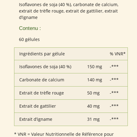
Isoflavones de soja (40 %), carbonate de calcium,
extrait de trèfle rouge, extrait de gattilier, extrait
d’igname
Contenu :
60 gélules
Ingrédients par gélule
% VNR*
Isoflavones de soja (40 %)
150 mg
-***
Carbonate de calcium
140 mg
-***
Extrait de trèfle rouge
50 mg
-***
Extrait de gattilier
40 mg
-***
Extrait d’igname
31 mg
-***
* VNR = Valeur Nutritionnelle de Référence pour