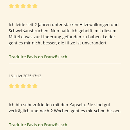
Évaluation avec une note de 5 sur 5 étoiles
Leider nicht zufrieden
Ich leide seit 2 Jahren unter starken Hitzewallungen und
Schweißausbrüchen. Nun hatte ich gehofft, mit diesem
Mittel etwas zur Linderung gefunden zu haben. Leider
geht es mir nicht besser, die Hitze ist unverändert.
Traduire l'avis en Französisch
16 juillet 2025 17:12
Évaluation avec une note de 5 sur 5 étoiles
Bewertung von Christina E.
Ich bin sehr zufrieden mit den Kapseln. Sie sind gut
verträglich und nach 2 Wochen geht es mir schon besser.
Traduire l'avis en Französisch