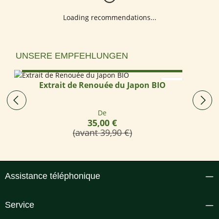
Loading recommendations...
Ignorer la galerie de produits
UNSERE EMPFEHLUNGEN
Select options
Extrait de Renouée du Japon BIO
Prix régulier :
De
35,00 €
(avant 39,90 €)
Assistance téléphonique
Service