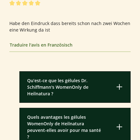
Évaluation avec une note de 5 sur 5 étoiles
Bewertung von Manuela W.
Habe den Eindruck dass bereits schon nach zwei Wochen
eine Wirkung da ist
Traduire l'avis en Französisch
Qu’est-ce que les gélules Dr.
Schiffmann's WomenOnly de
Heilnatura ?
Quels avantages les gélules
WomenOnly de Heilnatura
peuvent-elles avoir pour ma santé
?