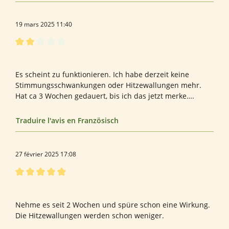
19 mars 2025 11:40
Évaluation avec une note de 2 sur 5 étoiles
Bewertung von Anne-Kathrin P.
Es scheint zu funktionieren. Ich habe derzeit keine
Stimmungsschwankungen oder Hitzewallungen mehr.
Hat ca 3 Wochen gedauert, bis ich das jetzt merke….
Traduire l'avis en Französisch
27 février 2025 17:08
Évaluation avec une note de 5 sur 5 étoiles
Bewertung von Helga H.
Nehme es seit 2 Wochen und spüre schon eine Wirkung.
Die Hitzewallungen werden schon weniger.