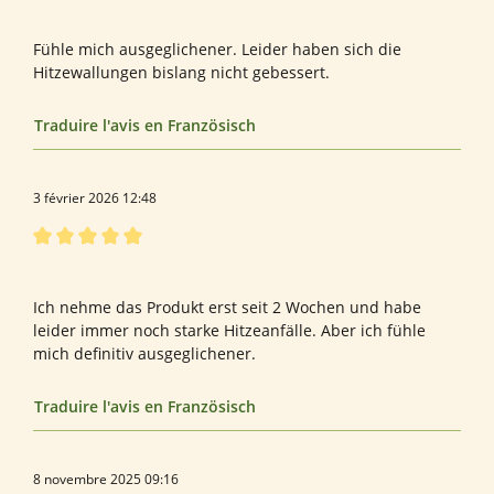
Évaluation avec une note de 4 sur 5 étoiles
Bewertung von Rita T.
Fühle mich ausgeglichener. Leider haben sich die
Hitzewallungen bislang nicht gebessert.
Traduire l'avis en Französisch
3 février 2026 12:48
Évaluation avec une note de 5 sur 5 étoiles
Bewertung von S. O.
Ich nehme das Produkt erst seit 2 Wochen und habe
leider immer noch starke Hitzeanfälle. Aber ich fühle
mich definitiv ausgeglichener.
Traduire l'avis en Französisch
8 novembre 2025 09:16