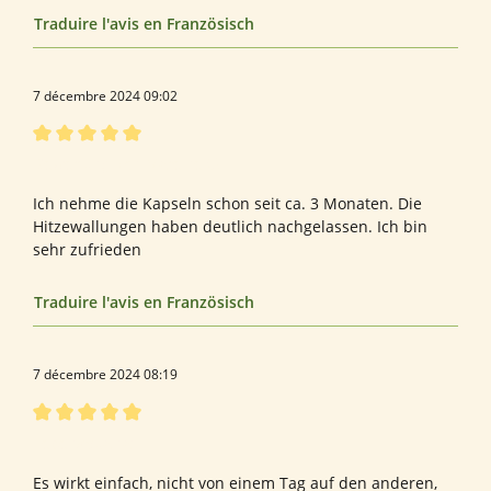
Traduire l'avis en Französisch
7 décembre 2024 09:02
Évaluation avec une note de 5 sur 5 étoiles
Bewertung von Mareike G.
Ich nehme die Kapseln schon seit ca. 3 Monaten. Die
Hitzewallungen haben deutlich nachgelassen. Ich bin
sehr zufrieden
Traduire l'avis en Französisch
7 décembre 2024 08:19
Évaluation avec une note de 5 sur 5 étoiles
Lebensqualität
Es wirkt einfach, nicht von einem Tag auf den anderen,