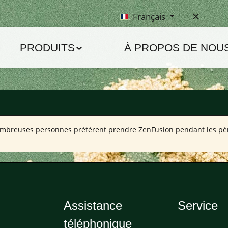
Français
PRODUITS
À PROPOS DE NOU
breuses personnes préfèrent prendre ZenFusion pendant les périod
Assistance
Service
téléphonique