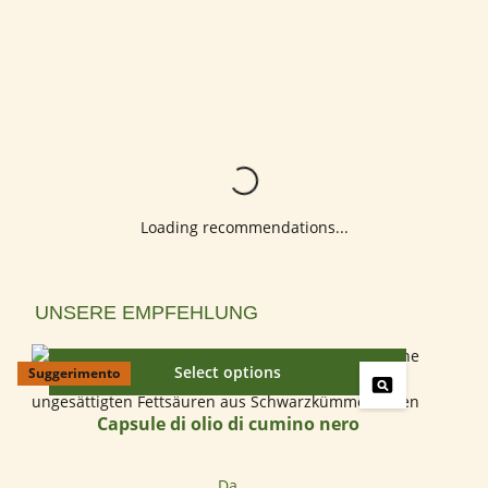
Loading...
Loading recommendations...
Salta la galleria dei prodotti
UNSERE EMPFEHLUNG
Select options
Suggerimento
Capsule di olio di cumino nero
Prezzo normale:
Da