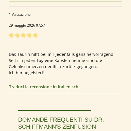
1
Valutazione
29 maggio 2026 07:57
Recensione con valutazione di 5 su 5 stelle
Bewertung von Reinhard G.
Das Taurin hilft bei mir jedenfalls ganz hervorragend.
Seit ich jeden Tag eine Kapslen nehme sind die
Gelenkschmerzen deutlich zurück gegangen.
Ich bin begeistert!
Traduci la recensione in Italienisch
DOMANDE FREQUENTI SU DR.
SCHIFFMANN’S ZENFUSION