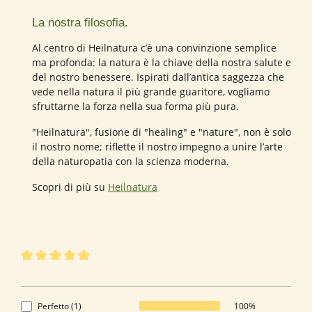
La nostra filosofia.
Al centro di Heilnatura c’è una convinzione semplice
ma profonda: la natura è la chiave della nostra salute e
del nostro benessere. Ispirati dall’antica saggezza che
vede nella natura il più grande guaritore, vogliamo
sfruttarne la forza nella sua forma più pura.
"Heilnatura", fusione di "healing" e "nature", non è solo
il nostro nome; riflette il nostro impegno a unire l’arte
della naturopatia con la scienza moderna.
Scopri di più su
Heilnatura
1 di 1 valutazioni
Valutazione media di 5 su 5 stelle
5 di 5 Stelle
Perfetto (1)
100%