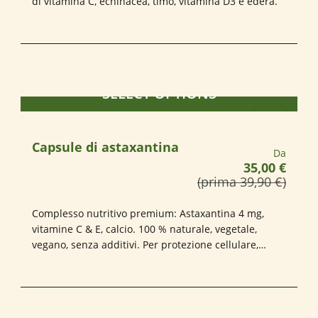
di vitamina C, echinacea, timo, vitamina D3 e edera.
SELECT OPTIONS
Capsule di astaxantina
Prezzo n
Da
35,00 €
(prima 39,90 €)
Complesso nutritivo premium: Astaxantina 4 mg,
vitamine C & E, calcio. 100 % naturale, vegetale,
vegano, senza additivi. Per protezione cellulare,
vitalità e pelle sana – capsule HPMC. Qualità
affidabile. 80 pz.