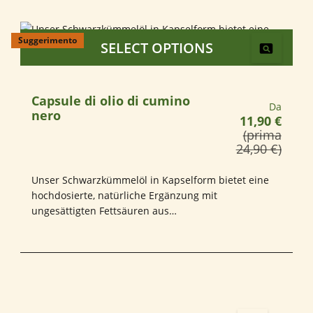
Suggerimento
SELECT OPTIONS
Capsule di olio di cumino
Prezzo n
Da
nero
11,90 €
(prima
24,90 €)
Unser Schwarzkümmelöl in Kapselform bietet eine
hochdosierte, natürliche Ergänzung mit
ungesättigten Fettsäuren aus
Schwarzkümmelsamen. Vegan, rein und ohne
Zusatzstoffe sorgt es für eine einfache,
geschmacksneutrale Einnahme im Alltag.