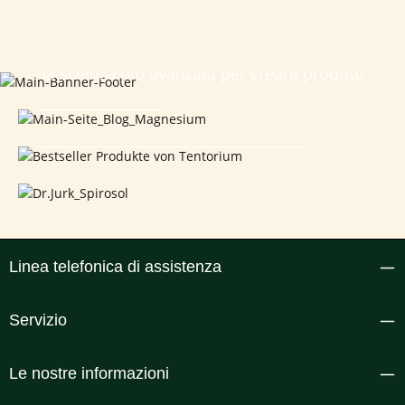
Da Heilnatura, combiniamo il meglio della
natura con
la scienza più avanzata per creare prodotti
Chi siamo Da Heilnatura, combiniamo il meglio della natura con la s
Mehr Erfahren
che
Augengesundheit nach Prof.
promuovono la salute e la felicità.
Mehr Erfahren
Zhdanov
Augengesundheit nach Prof. Zhdanov
SCOPRI DI PIÙ
Scopri di più
Linea telefonica di assistenza
Servizio
Le nostre informazioni