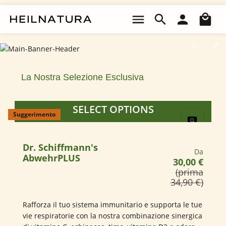
Fatte Semplici.
Passa al contenuto principale
Il 
Salta la galleria di immagini
AbitudiniSane.Fatte Semplici. Integratori alimentari 100% biologic
Integratori Alimentari 100% Biologici
Per Arricchire La Tua Vita Naturalmente.
La Nostra Selezione Esclusiva
SELECT OPTIONS
Suggerimento
ESPLORA I PRODOTTI
Dr. Schiffmann's
Prezzo n
Da
AbwehrPLUS
30,00 €
(prima
34,90 €)
Rafforza il tuo sistema immunitario e supporta le tue
vie respiratorie con la nostra combinazione sinergica