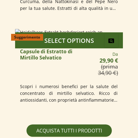
Curcuma, della Nattokinasi e del Pepe Nero
per la tua salute. Estratti di alta qualità in una
capsula pratica
Suggerimento
SELECT OPTIONS
Capsule di Estratto di
Prezzo norm
Da
Mirtillo Selvatico
29,90 €
(prima
34,90 €)
Scopri i numerosi benefici per la salute del
concentrato di mirtillo selvatico. Ricco di
antiossidanti, con proprietà antinfiammatorie e
utile per pelle, occhi e memoria.
Chi Siamo
ACQUISTA TUTTI I PRODOTTI